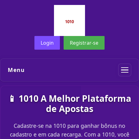
Login
Registrar-se
Menu
📱 1010 A Melhor Plataforma
de Apostas
Cadastre-se na 1010 para ganhar bônus no
cadastro e em cada recarga. Com a 1010, você