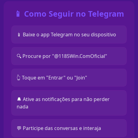
📱 Como Seguir no Telegram
📱 Baixe o app Telegram no seu dispositivo
🔍 Procure por "@1185Win.ComOficial"
👆 Toque em "Entrar" ou "Join"
🔔 Ative as notificações para não perder
nada
💬 Participe das conversas e interaja