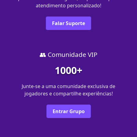
atendimento personalizado!
Falar Suporte
👥 Comunidade VIP
1000+
Junte-se a uma comunidade exclusiva de
jogadores e compartilhe experiências!
Entrar Grupo