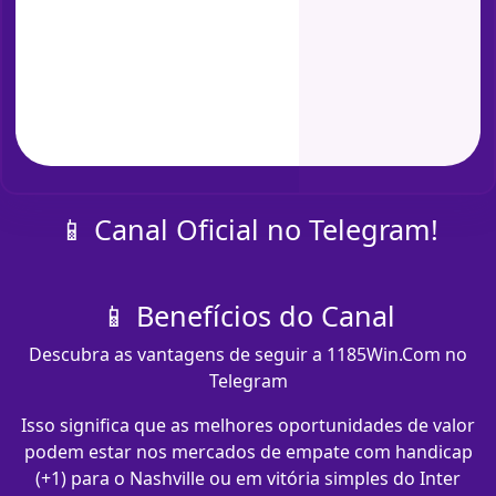
📱 Canal Oficial no Telegram!
📱 Benefícios do Canal
Descubra as vantagens de seguir a 1185Win.Com no
Telegram
Isso significa que as melhores oportunidades de valor
podem estar nos mercados de empate com handicap
(+1) para o Nashville ou em vitória simples do Inter