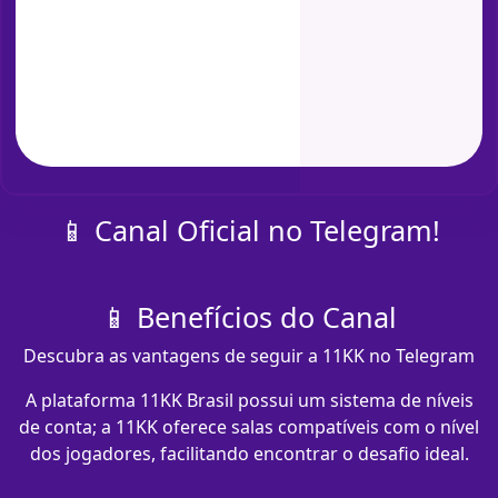
📱 Canal Oficial no Telegram!
📱 Benefícios do Canal
Descubra as vantagens de seguir a 11KK no Telegram
A plataforma 11KK Brasil possui um sistema de níveis
de conta; a 11KK oferece salas compatíveis com o nível
dos jogadores, facilitando encontrar o desafio ideal.