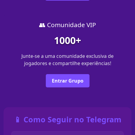
👥 Comunidade VIP
1000+
Junte-se a uma comunidade exclusiva de
jogadores e compartilhe experiências!
Entrar Grupo
📱 Como Seguir no Telegram