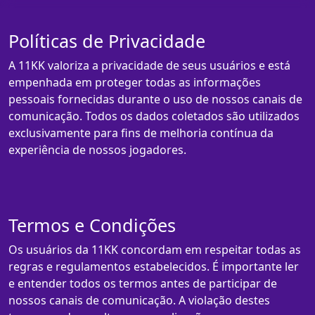
Políticas de Privacidade
A 11KK valoriza a privacidade de seus usuários e está
empenhada em proteger todas as informações
pessoais fornecidas durante o uso de nossos canais de
comunicação. Todos os dados coletados são utilizados
exclusivamente para fins de melhoria contínua da
experiência de nossos jogadores.
Termos e Condições
Os usuários da 11KK concordam em respeitar todas as
regras e regulamentos estabelecidos. É importante ler
e entender todos os termos antes de participar de
nossos canais de comunicação. A violação destes