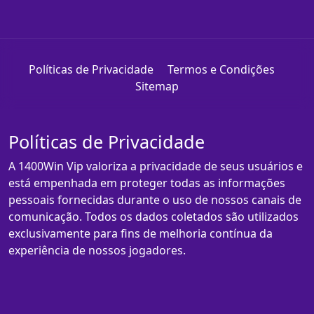
Políticas de Privacidade
Termos e Condições
Sitemap
Políticas de Privacidade
A 1400Win Vip valoriza a privacidade de seus usuários e
está empenhada em proteger todas as informações
pessoais fornecidas durante o uso de nossos canais de
comunicação. Todos os dados coletados são utilizados
exclusivamente para fins de melhoria contínua da
experiência de nossos jogadores.