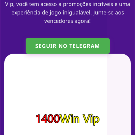
Vip, você tem acesso a promoções incríveis e uma
experiência de jogo inigualável. Junte-se aos
vencedores agora!
SEGUIR NO TELEGRAM