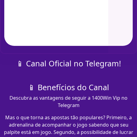
📱 Canal Oficial no Telegram!
📱 Benefícios do Canal
Descubra as vantagens de seguir a 1400Win Vip no
Telegram
Mas o que torna as apostas tão populares? Primeiro, a
adrenalina de acompanhar o jogo sabendo que seu
palpite está em jogo. Segundo, a possibilidade de lucrar