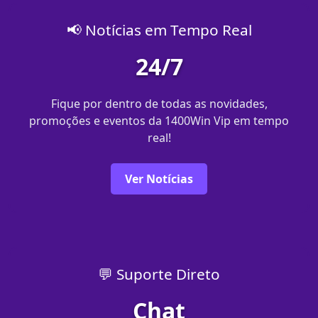
📢 Notícias em Tempo Real
24/7
Fique por dentro de todas as novidades,
promoções e eventos da 1400Win Vip em tempo
real!
Ver Notícias
💬 Suporte Direto
Chat