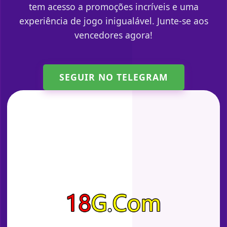
tem acesso a promoções incríveis e uma
experiência de jogo inigualável. Junte-se aos
vencedores agora!
SEGUIR NO TELEGRAM