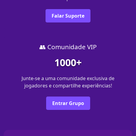
Falar Suporte
👥 Comunidade VIP
1000+
Junte-se a uma comunidade exclusiva de
jogadores e compartilhe experiências!
Entrar Grupo