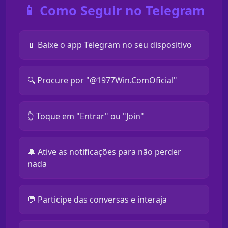
📱 Como Seguir no Telegram
📱 Baixe o app Telegram no seu dispositivo
🔍 Procure por "@1977Win.ComOficial"
👆 Toque em "Entrar" ou "Join"
🔔 Ative as notificações para não perder
nada
💬 Participe das conversas e interaja