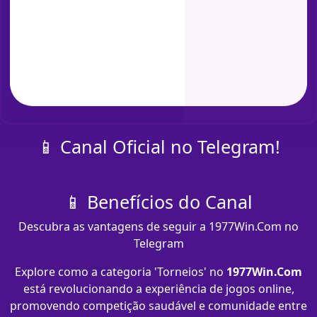
📱 Canal Oficial no Telegram!
📱 Benefícios do Canal
Descubra as vantagens de seguir a 1977Win.Com no
Telegram
Explore como a categoria 'Torneios' no
1977Win.Com
está revolucionando a experiência de jogos online,
promovendo competição saudável e comunidade entre