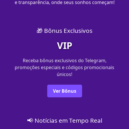
e transparência, onde seus sonhos começam!
🎁 Bônus Exclusivos
VIP
Receba bônus exclusivos do Telegram,
promoções especiais e códigos promocionais
únicos!
Ver Bônus
📢 Notícias em Tempo Real