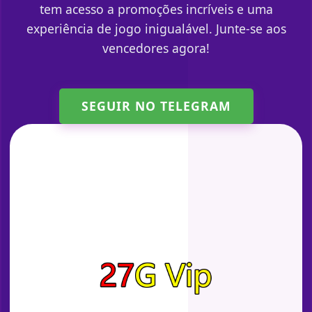
tem acesso a promoções incríveis e uma
experiência de jogo inigualável. Junte-se aos
vencedores agora!
SEGUIR NO TELEGRAM