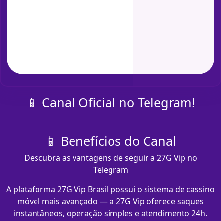
📱 Canal Oficial no Telegram!
📱 Benefícios do Canal
Descubra as vantagens de seguir a 27G Vip no
Telegram
A plataforma 27G Vip Brasil possui o sistema de cassino
móvel mais avançado — a 27G Vip oferece saques
instantâneos, operação simples e atendimento 24h.