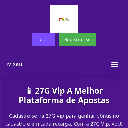
Login
Registrar-se
Menu
📱 27G Vip A Melhor
Plataforma de Apostas
Cadastre-se na 27G Vip para ganhar bônus no
cadastro e em cada recarga. Com a 27G Vip, você