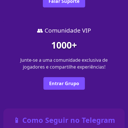
Falar Suporte
👥 Comunidade VIP
1000+
Junte-se a uma comunidade exclusiva de
jogadores e compartilhe experiências!
Entrar Grupo
📱 Como Seguir no Telegram