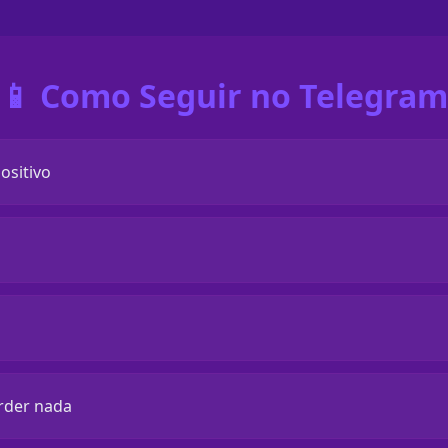
📱 Como Seguir no Telegram
ositivo
erder nada