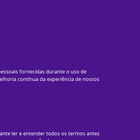
essoais fornecidas durante o uso de
elhoria contínua da experiência de nossos
nte ler e entender todos os termos antes