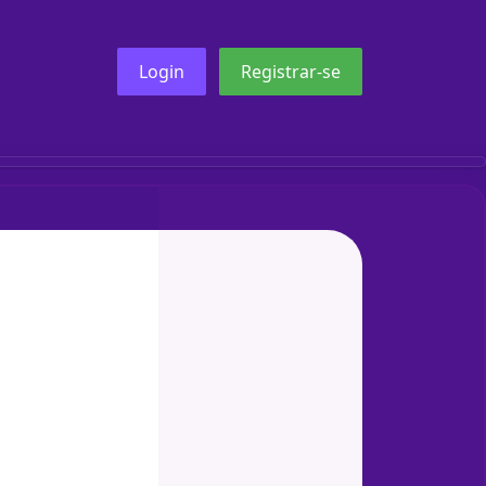
Login
Registrar-se