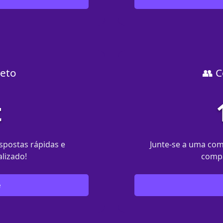
reto
👥 
t
espostas rápidas e
Junte-se a uma com
lizado!
compa
e