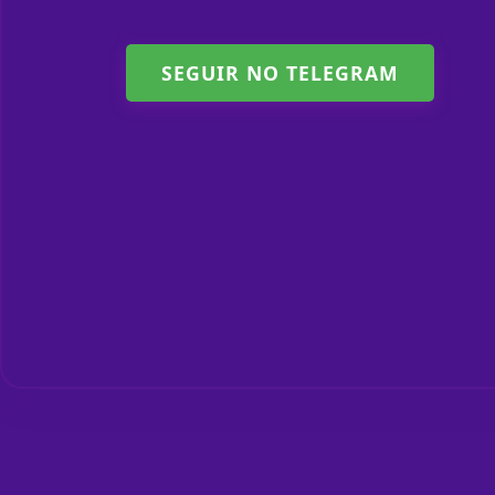
SEGUIR NO TELEGRAM