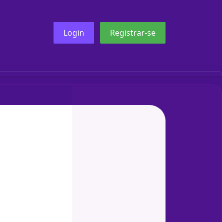
Login
Registrar-se