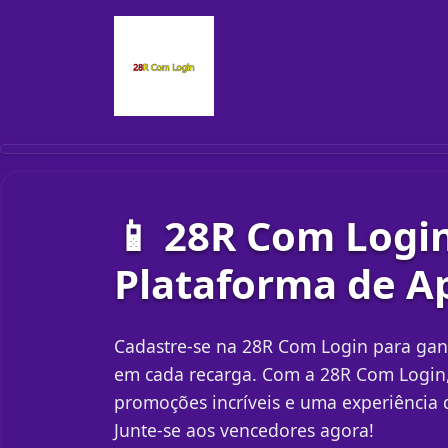
📱 28R Com Logi
Plataforma de A
Cadastre-se na 28R Com Login para gan
em cada recarga. Com a 28R Com Login,
promoções incríveis e uma experiência d
Junte-se aos vencedores agora!