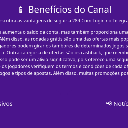
📱 Benefícios do Canal
scubra as vantagens de seguir a 28R Com Login no Teleg
as aumenta o saldo da conta, mas também proporciona uma 
 Além disso, as rodadas grátis são uma das ofertas mais pop
gadores podem girar os tambores de determinados jogos s
co. Outra categoria de ofertas são os cashback, que ree
so pode ser um alívio significativo, pois oferece uma seg
 os jogadores verifiquem os termos e condições de cada o
jogos e tipos de apostas. Além disso, muitas promoções p
sivos
📢 Notí