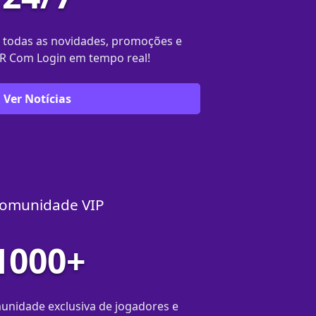
e todas as novidades, promoções e
R Com Login em tempo real!
Ver Notícias
Comunidade VIP
1000+
unidade exclusiva de jogadores e