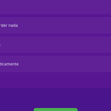
erder nada
a
aticamente