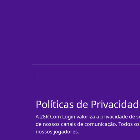
Políticas de Privacida
A 28R Com Login valoriza a privacidade de 
de nossos canais de comunicação. Todos os 
nossos jogadores.