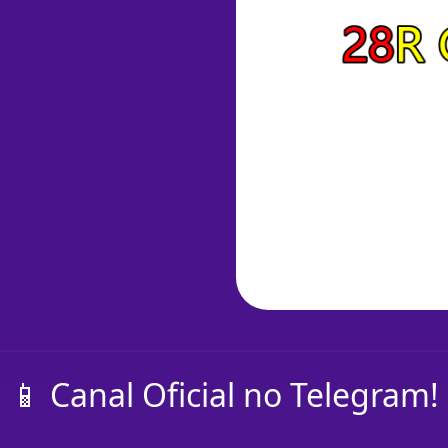
📱 Canal Oficial no Telegram!