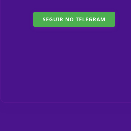
SEGUIR NO TELEGRAM