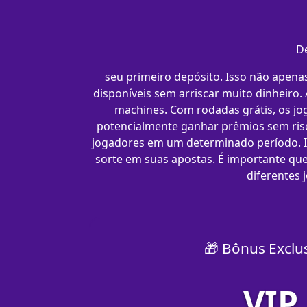
De
seu primeiro depósito. Isso não apen
disponíveis sem arriscar muito dinheiro.
machines. Com rodadas grátis, os jo
potencialmente ganhar prêmios sem ris
jogadores em um determinado período. Is
sorte em suas apostas. É importante que
diferentes 
🎁 Bônus Exclu
VIP