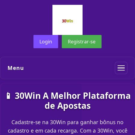
Login
Registrar-se
Menu
📱 30Win A Melhor Plataforma
de Apostas
Cadastre-se na 30Win para ganhar bônus no
cadastro e em cada recarga. Com a 30Win, você