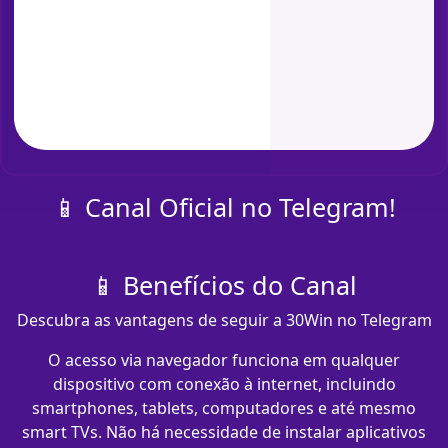
📱 Canal Oficial no Telegram!
📱 Benefícios do Canal
Descubra as vantagens de seguir a 30Win no Telegram
O acesso via navegador funciona em qualquer
dispositivo com conexão à internet, incluindo
smartphones, tablets, computadores e até mesmo
smart TVs. Não há necessidade de instalar aplicativos