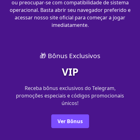
ou preocupar-se com compatibilidade de sistema
operacional. Basta abrir seu navegador preferido e
acessar nosso site oficial para começar a jogar
imediatamente.
🎁 Bônus Exclusivos
VIP
Receba bônus exclusivos do Telegram,
promoções especiais e códigos promocionais
únicos!
Ver Bônus