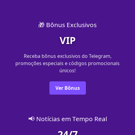
🎁 Bônus Exclusivos
VIP
Receba bônus exclusivos do Telegram,
promoções especiais e códigos promocionais
únicos!
Ver Bônus
📢 Notícias em Tempo Real
24/7