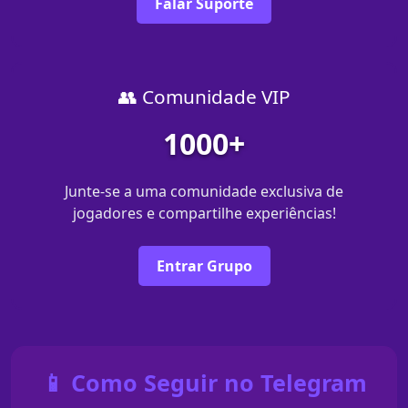
Falar Suporte
👥 Comunidade VIP
1000+
Junte-se a uma comunidade exclusiva de
jogadores e compartilhe experiências!
Entrar Grupo
📱 Como Seguir no Telegram