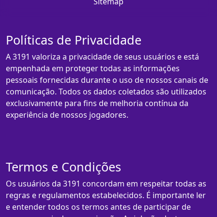
Sitemap
Políticas de Privacidade
A 3191 valoriza a privacidade de seus usuários e está
empenhada em proteger todas as informações
pessoais fornecidas durante o uso de nossos canais de
comunicação. Todos os dados coletados são utilizados
exclusivamente para fins de melhoria contínua da
experiência de nossos jogadores.
Termos e Condições
Os usuários da 3191 concordam em respeitar todas as
regras e regulamentos estabelecidos. É importante ler
e entender todos os termos antes de participar de