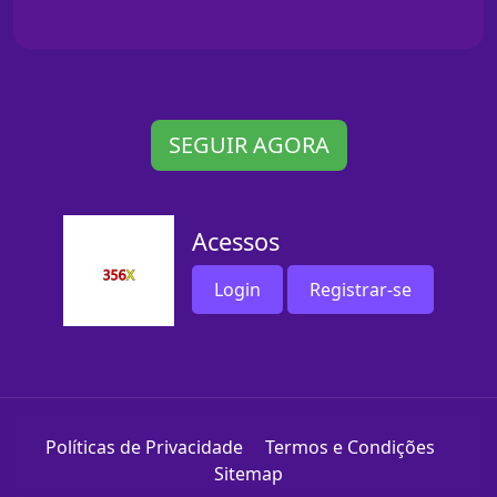
SEGUIR AGORA
Acessos
Login
Registrar-se
Políticas de Privacidade
Termos e Condições
Sitemap