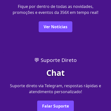
Fique por dentro de todas as novidades,
promoções e eventos da 356X em tempo real!
Ver Notícias
💬 Suporte Direto
Chat
Suporte direto via Telegram, respostas rápidas e
atendimento personalizado!
Falar Suporte