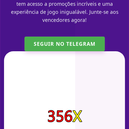
tem acesso a promoções incríveis e uma
experiência de jogo inigualável. Junte-se aos
vencedores agora!
SEGUIR NO TELEGRAM