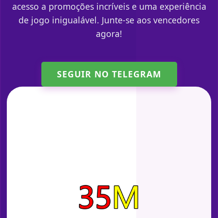
acesso a promoções incríveis e uma experiência
de jogo inigualável. Junte-se aos vencedores
agora!
SEGUIR NO TELEGRAM