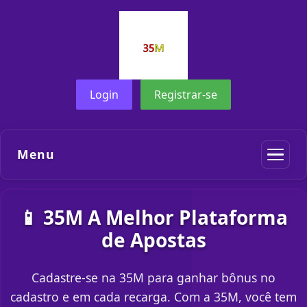
Login
Registrar-se
Menu
📱 35M A Melhor Plataforma
de Apostas
Cadastre-se na 35M para ganhar bônus no
cadastro e em cada recarga. Com a 35M, você tem