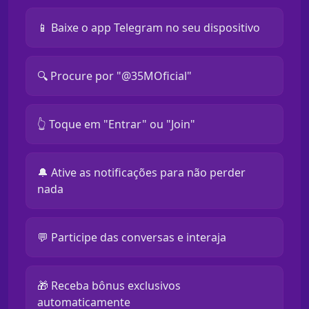
📱 Baixe o app Telegram no seu dispositivo
🔍 Procure por "@35MOficial"
👆 Toque em "Entrar" ou "Join"
🔔 Ative as notificações para não perder
nada
💬 Participe das conversas e interaja
🎁 Receba bônus exclusivos
automaticamente