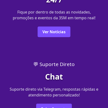
Fique por dentro de todas as novidades,
promoções e eventos da 35M em tempo real!
Ver Notícias
💬 Suporte Direto
Chat
Suporte direto via Telegram, respostas rápidas e
atendimento personalizado!