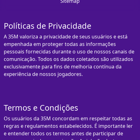
Sitemap
Políticas de Privacidade
A 35M valoriza a privacidade de seus usuários e está
empenhada em proteger todas as informações
pessoais fornecidas durante o uso de nossos canais de
comunicação. Todos os dados coletados são utilizados
exclusivamente para fins de melhoria contínua da
experiência de nossos jogadores.
Termos e Condições
Os usuários da 35M concordam em respeitar todas as
regras e regulamentos estabelecidos. É importante ler
e entender todos os termos antes de participar de