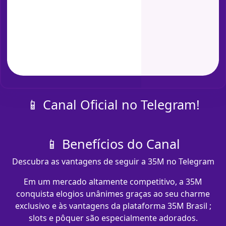
📱 Canal Oficial no Telegram!
📱 Benefícios do Canal
Descubra as vantagens de seguir a 35M no Telegram
Em um mercado altamente competitivo, a 35M
conquista elogios unânimes graças ao seu charme
exclusivo e às vantagens da plataforma 35M Brasil ;
slots e pôquer são especialmente adorados.