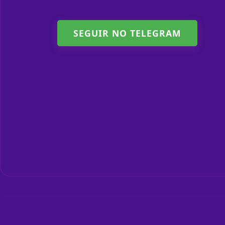
SEGUIR NO TELEGRAM