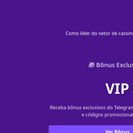
Como líder do setor de cassin
🎁 Bônus Exclu
VIP
Receba bônus exclusivos do Telegra
e códigos promocionai
Ver Bônus