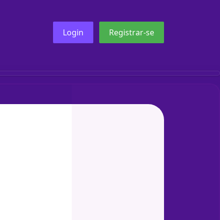
Login
Registrar-se