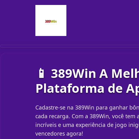
📱 389Win A Mel
Plataforma de A
Cadastre-se na 389Win para ganhar bôn
cada recarga. Com a 389Win, você tem 
incríveis e uma experiência de jogo inig
vencedores agora!