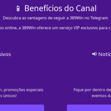
📱 Benefícios do Canal
Descubra as vantagens de seguir a 389Win no Telegram
os online, a 389Win oferece um serviço VIP exclusivo para c
sivos
📢 Notí
m, promoções especiais
Fique por dentro d
s únicos!
eventos d