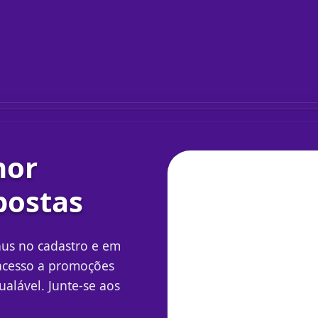
hor
postas
us no cadastro e em
acesso a promoções
ualável. Junte-se aos