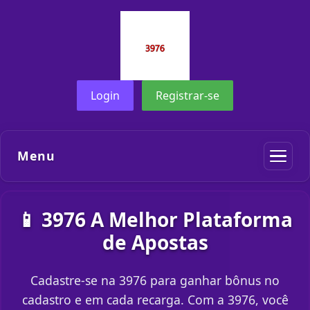
Login
Registrar-se
Menu
📱 3976 A Melhor Plataforma
de Apostas
Cadastre-se na 3976 para ganhar bônus no
cadastro e em cada recarga. Com a 3976, você