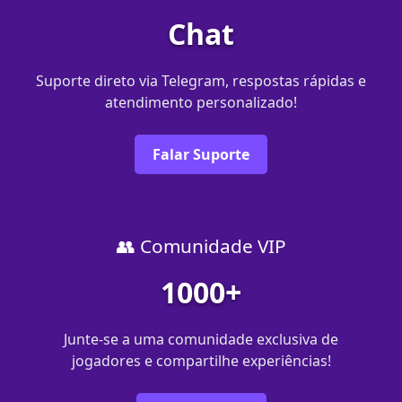
Chat
Suporte direto via Telegram, respostas rápidas e
atendimento personalizado!
Falar Suporte
👥 Comunidade VIP
1000+
Junte-se a uma comunidade exclusiva de
jogadores e compartilhe experiências!