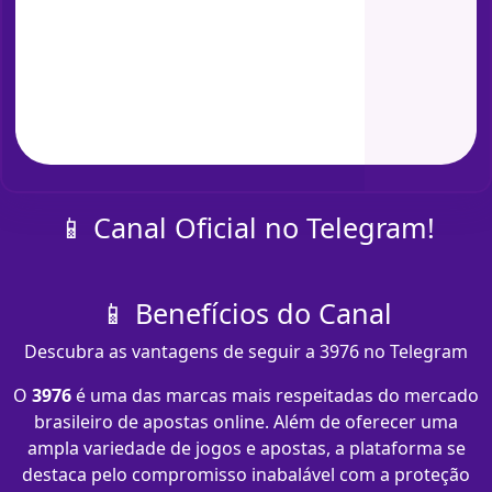
📱 Canal Oficial no Telegram!
📱 Benefícios do Canal
Descubra as vantagens de seguir a 3976 no Telegram
O
3976
é uma das marcas mais respeitadas do mercado
brasileiro de apostas online. Além de oferecer uma
ampla variedade de jogos e apostas, a plataforma se
destaca pelo compromisso inabalável com a proteção