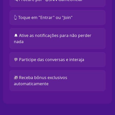
👆 Toque em "Entrar" ou "Join"
🔔 Ative as notificações para não perder
nada
💬 Participe das conversas e interaja
🎁 Receba bônus exclusivos
automaticamente