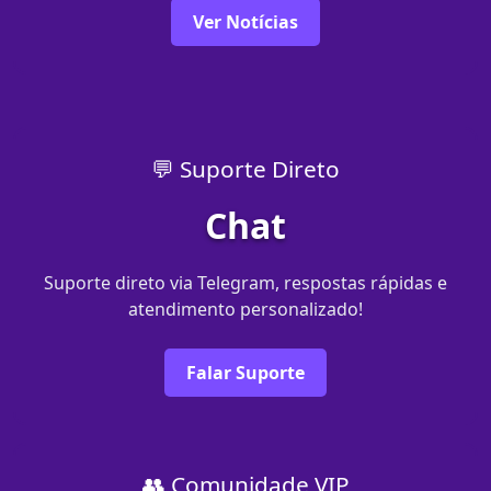
Ver Notícias
💬 Suporte Direto
Chat
Suporte direto via Telegram, respostas rápidas e
atendimento personalizado!
Falar Suporte
👥 Comunidade VIP