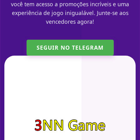
você tem acesso a promoções incríveis e uma
experiência de jogo inigualável. Junte-se aos
vencedores agora!
SEGUIR NO TELEGRAM