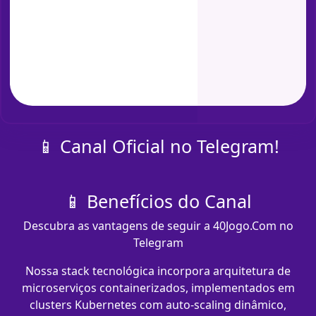
📱 Canal Oficial no Telegram!
📱 Benefícios do Canal
Descubra as vantagens de seguir a 40Jogo.Com no
Telegram
Nossa stack tecnológica incorpora arquitetura de
microserviços containerizados, implementados em
clusters Kubernetes com auto-scaling dinâmico,