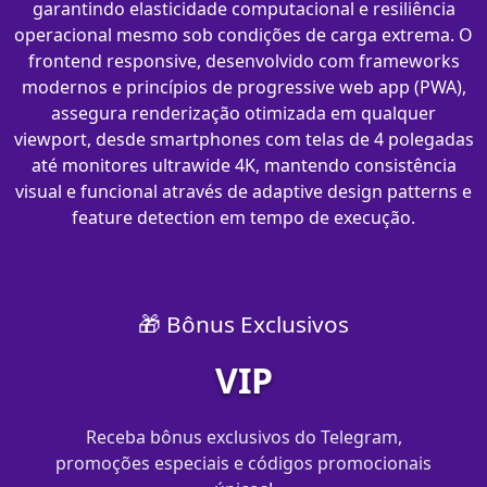
garantindo elasticidade computacional e resiliência
operacional mesmo sob condições de carga extrema. O
frontend responsive, desenvolvido com frameworks
modernos e princípios de progressive web app (PWA),
assegura renderização otimizada em qualquer
viewport, desde smartphones com telas de 4 polegadas
até monitores ultrawide 4K, mantendo consistência
visual e funcional através de adaptive design patterns e
feature detection em tempo de execução.
🎁 Bônus Exclusivos
VIP
Receba bônus exclusivos do Telegram,
promoções especiais e códigos promocionais