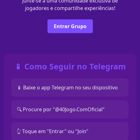
Junte-se a uma comunidade exclusiva de
jogadores e compartilhe experiências!
Entrar Grupo
📱 Como Seguir no Telegram
📱 Baixe o app Telegram no seu dispositivo
🔍 Procure por "@40Jogo.ComOficial"
👆 Toque em "Entrar" ou "Join"