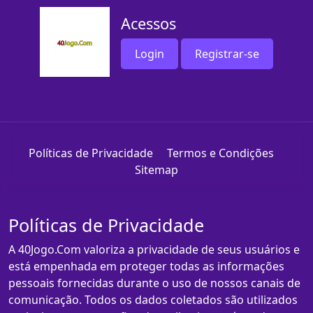
Acessos
Login
Registrar-se
Políticas de Privacidade
Termos e Condições
Sitemap
Políticas de Privacidade
A 40Jogo.Com valoriza a privacidade de seus usuários e
está empenhada em proteger todas as informações
pessoais fornecidas durante o uso de nossos canais de
comunicação. Todos os dados coletados são utilizados