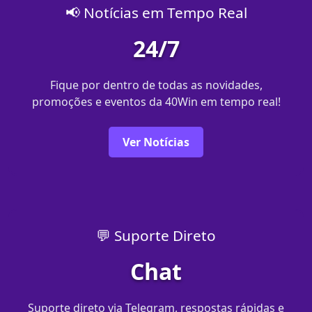
📢 Notícias em Tempo Real
24/7
Fique por dentro de todas as novidades,
promoções e eventos da 40Win em tempo real!
Ver Notícias
💬 Suporte Direto
Chat
Suporte direto via Telegram, respostas rápidas e