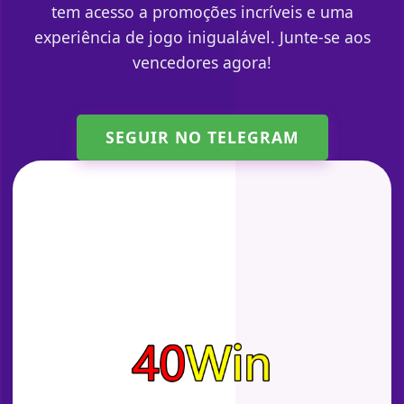
tem acesso a promoções incríveis e uma
experiência de jogo inigualável. Junte-se aos
vencedores agora!
SEGUIR NO TELEGRAM