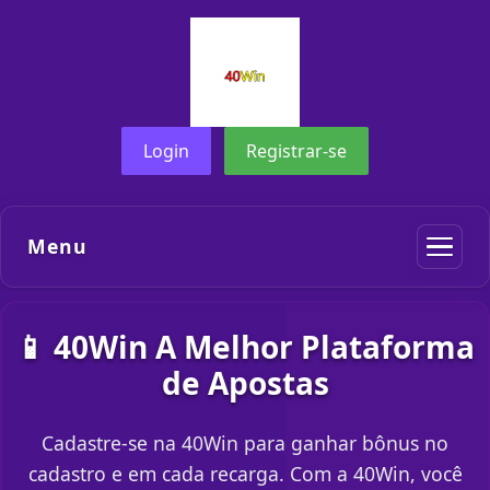
Login
Registrar-se
Menu
📱 40Win A Melhor Plataforma
de Apostas
Cadastre-se na 40Win para ganhar bônus no
cadastro e em cada recarga. Com a 40Win, você