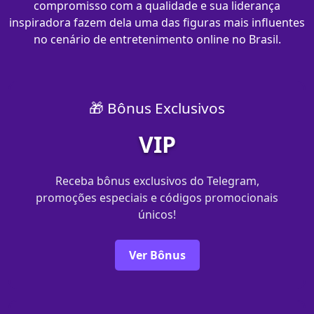
compromisso com a qualidade e sua liderança
inspiradora fazem dela uma das figuras mais influentes
no cenário de entretenimento online no Brasil.
🎁 Bônus Exclusivos
VIP
Receba bônus exclusivos do Telegram,
promoções especiais e códigos promocionais
únicos!
Ver Bônus