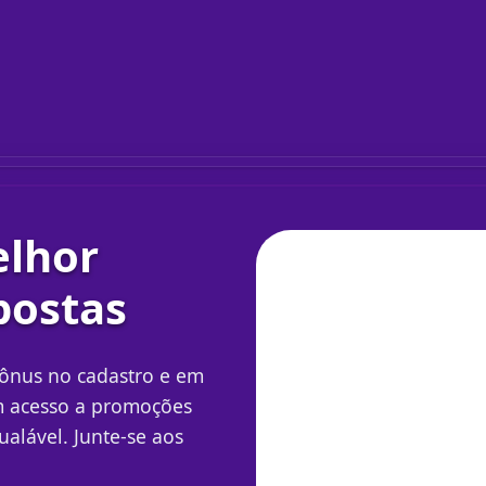
elhor
postas
ônus no cadastro e em
m acesso a promoções
ualável. Junte-se aos