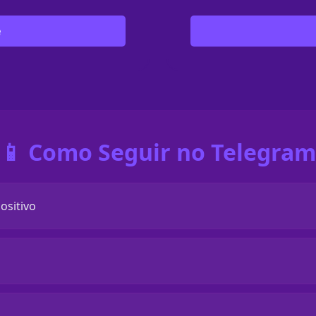
e
📱 Como Seguir no Telegram
ositivo