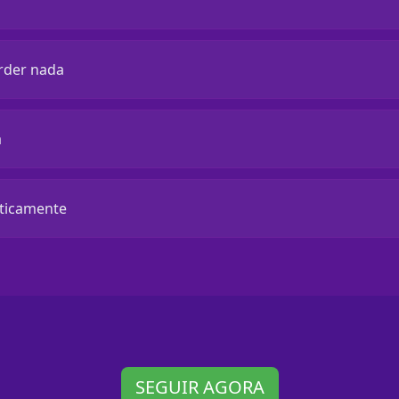
erder nada
a
aticamente
SEGUIR AGORA