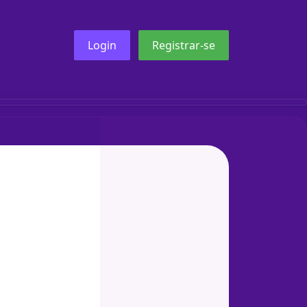
Login
Registrar-se