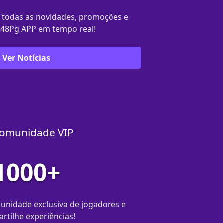
e todas as novidades, promoções e
 48Pg APP em tempo real!
Ver Notícias
Comunidade VIP
1000+
unidade exclusiva de jogadores e
rtilhe experiências!