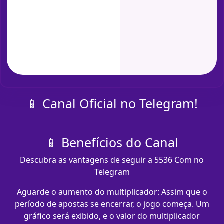
📱 Canal Oficial no Telegram!
📱 Benefícios do Canal
Descubra as vantagens de seguir a 5536 Com no
Telegram
Aguarde o aumento do multiplicador: Assim que o
período de apostas se encerrar, o jogo começa. Um
gráfico será exibido, e o valor do multiplicador