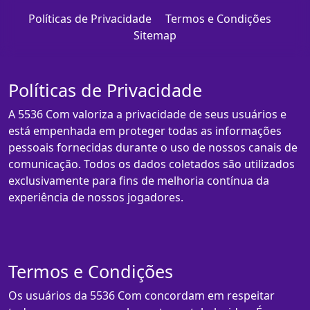
Políticas de Privacidade
Termos e Condições
Sitemap
Políticas de Privacidade
A 5536 Com valoriza a privacidade de seus usuários e
está empenhada em proteger todas as informações
pessoais fornecidas durante o uso de nossos canais de
comunicação. Todos os dados coletados são utilizados
exclusivamente para fins de melhoria contínua da
experiência de nossos jogadores.
Termos e Condições
Os usuários da 5536 Com concordam em respeitar