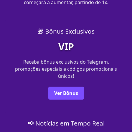
começará a aumentar, partindo de 1x.
🎁 Bônus Exclusivos
VIP
Receba bônus exclusivos do Telegram,
promoções especiais e códigos promocionais
únicos!
Ver Bônus
📢 Notícias em Tempo Real