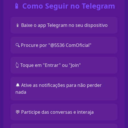
📱 Como Seguir no Telegram
📱 Baixe o app Telegram no seu dispositivo
🔍 Procure por "@5536 ComOficial"
👆 Toque em "Entrar" ou "Join"
🔔 Ative as notificações para não perder
nada
💬 Participe das conversas e interaja