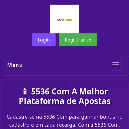
Login
Registrar-se
Menu
📱 5536 Com A Melhor
Plataforma de Apostas
Cadastre-se na 5536 Com para ganhar bônus no
cadastro e em cada recarga. Com a 5536 Com,