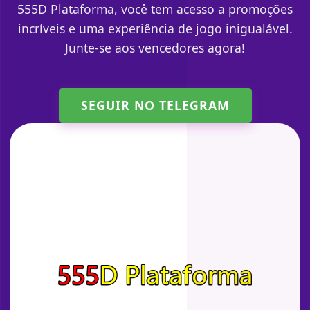
555D Plataforma, você tem acesso a promoções
incríveis e uma experiência de jogo inigualável.
Junte-se aos vencedores agora!
SEGUIR NO TELEGRAM