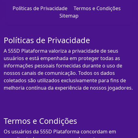
Políticas de Privacidade
Termos e Condições
Sitemap
Políticas de Privacidade
A 555D Plataforma valoriza a privacidade de seus
usuários e está empenhada em proteger todas as
informações pessoais fornecidas durante o uso de
nossos canais de comunicação. Todos os dados
coletados são utilizados exclusivamente para fins de
melhoria contínua da experiência de nossos jogadores.
Termos e Condições
Os usuários da 555D Plataforma concordam em