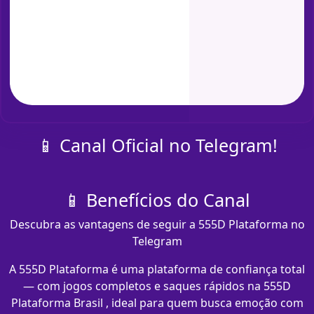
📱 Canal Oficial no Telegram!
📱 Benefícios do Canal
Descubra as vantagens de seguir a 555D Plataforma no
Telegram
A 555D Plataforma é uma plataforma de confiança total
— com jogos completos e saques rápidos na 555D
Plataforma Brasil , ideal para quem busca emoção com