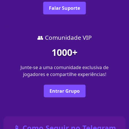
Falar Suporte
👥 Comunidade VIP
1000+
Junte-se a uma comunidade exclusiva de
jogadores e compartilhe experiências!
Entrar Grupo
📱 Como Seguir no Telegram