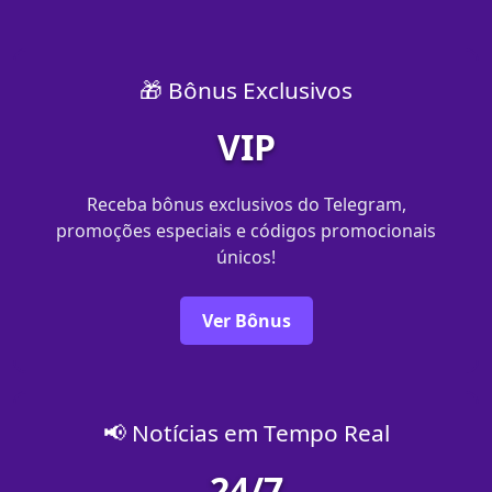
🎁 Bônus Exclusivos
VIP
Receba bônus exclusivos do Telegram,
promoções especiais e códigos promocionais
únicos!
Ver Bônus
📢 Notícias em Tempo Real
24/7