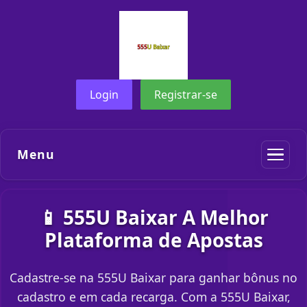
Login
Registrar-se
Menu
📱 555U Baixar A Melhor
Plataforma de Apostas
Cadastre-se na 555U Baixar para ganhar bônus no
cadastro e em cada recarga. Com a 555U Baixar,