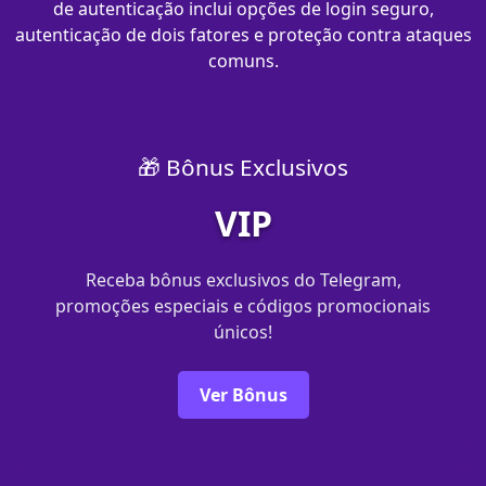
de autenticação inclui opções de login seguro,
autenticação de dois fatores e proteção contra ataques
comuns.
🎁 Bônus Exclusivos
VIP
Receba bônus exclusivos do Telegram,
promoções especiais e códigos promocionais
únicos!
Ver Bônus