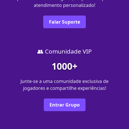
atendimento personalizado!
Falar Suporte
👥 Comunidade VIP
1000+
Junte-se a uma comunidade exclusiva de
jogadores e compartilhe experiências!
Entrar Grupo