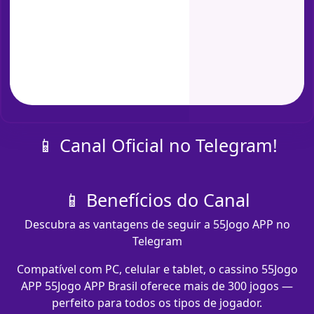
📱 Canal Oficial no Telegram!
📱 Benefícios do Canal
Descubra as vantagens de seguir a 55Jogo APP no
Telegram
Compatível com PC, celular e tablet, o cassino 55Jogo
APP 55Jogo APP Brasil oferece mais de 300 jogos —
perfeito para todos os tipos de jogador.