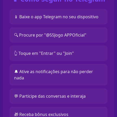
📱 Baixe o app Telegram no seu dispositivo
🔍 Procure por "@55Jogo APPOficial"
👆 Toque em "Entrar" ou "Join"
🔔 Ative as notificações para não perder
nada
💬 Participe das conversas e interaja
🎁 Receba bônus exclusivos