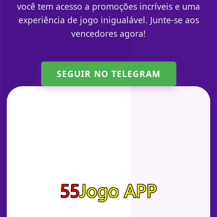
você tem acesso a promoções incríveis e uma
experiência de jogo inigualável. Junte-se aos
vencedores agora!
SEGUIR NO TELEGRAM