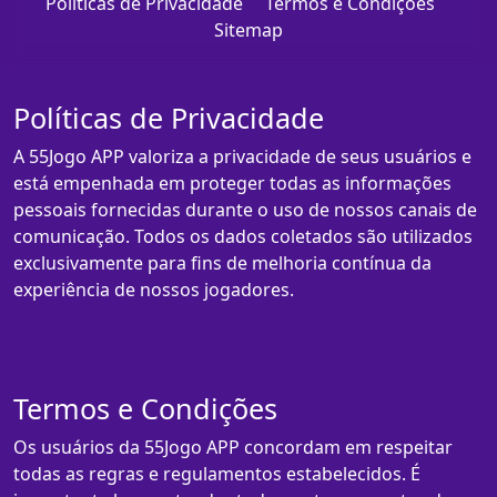
Políticas de Privacidade
Termos e Condições
Sitemap
Políticas de Privacidade
A 55Jogo APP valoriza a privacidade de seus usuários e
está empenhada em proteger todas as informações
pessoais fornecidas durante o uso de nossos canais de
comunicação. Todos os dados coletados são utilizados
exclusivamente para fins de melhoria contínua da
experiência de nossos jogadores.
Termos e Condições
Os usuários da 55Jogo APP concordam em respeitar
todas as regras e regulamentos estabelecidos. É