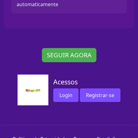
automaticamente
SEGUIR AGORA
Acessos
Login
Registrar-se