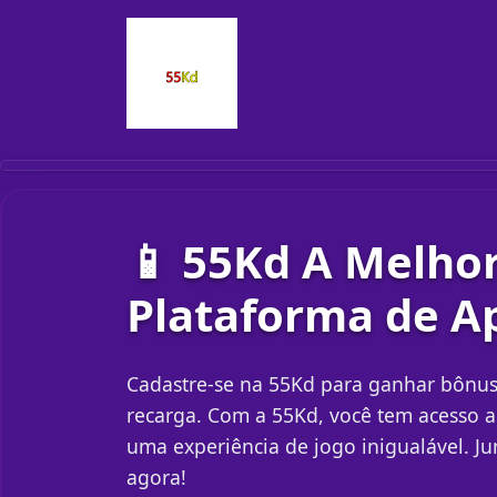
📱 55Kd A Melho
Plataforma de A
Cadastre-se na 55Kd para ganhar bônus
recarga. Com a 55Kd, você tem acesso a
uma experiência de jogo inigualável. J
agora!