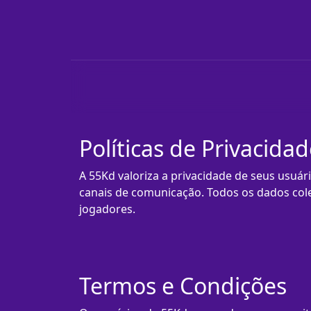
Políticas de Privacida
A 55Kd valoriza a privacidade de seus usuá
canais de comunicação. Todos os dados cole
jogadores.
Termos e Condições