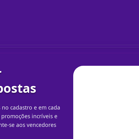
r
postas
 no cadastro e em cada
 promoções incríveis e
unte-se aos vencedores