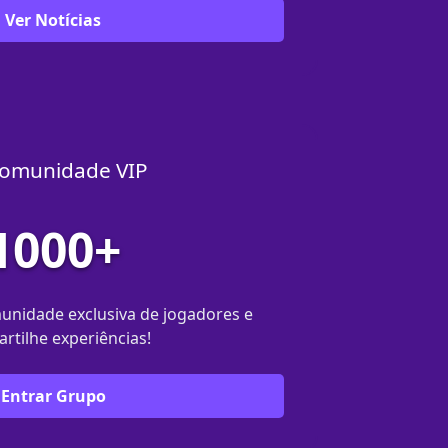
Ver Notícias
Comunidade VIP
1000+
unidade exclusiva de jogadores e
rtilhe experiências!
Entrar Grupo