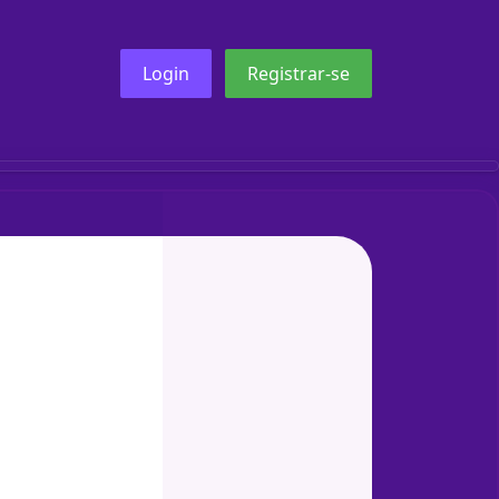
Login
Registrar-se