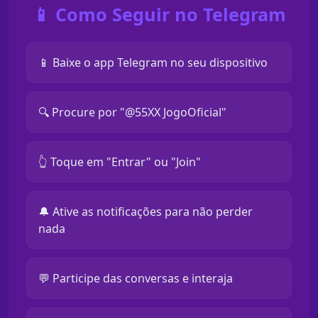
📱 Como Seguir no Telegram
📱 Baixe o app Telegram no seu dispositivo
🔍 Procure por "@55XX JogoOficial"
👆 Toque em "Entrar" ou "Join"
🔔 Ative as notificações para não perder
nada
💬 Participe das conversas e interaja