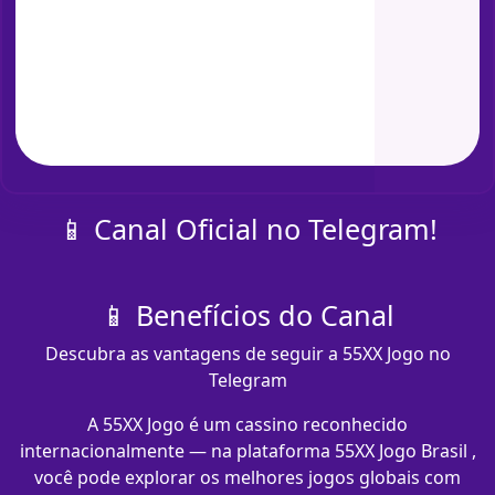
📱 Canal Oficial no Telegram!
📱 Benefícios do Canal
Descubra as vantagens de seguir a 55XX Jogo no
Telegram
A 55XX Jogo é um cassino reconhecido
internacionalmente — na plataforma 55XX Jogo Brasil ,
você pode explorar os melhores jogos globais com