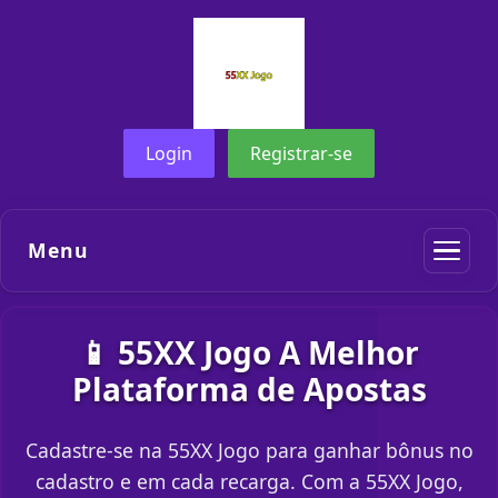
Login
Registrar-se
Menu
📱 55XX Jogo A Melhor
Plataforma de Apostas
Cadastre-se na 55XX Jogo para ganhar bônus no
cadastro e em cada recarga. Com a 55XX Jogo,