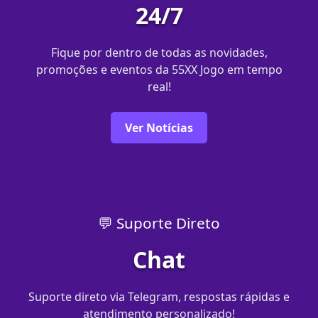
24/7
Fique por dentro de todas as novidades,
promoções e eventos da 55XX Jogo em tempo
real!
Ver Notícias
💬 Suporte Direto
Chat
Suporte direto via Telegram, respostas rápidas e
atendimento personalizado!