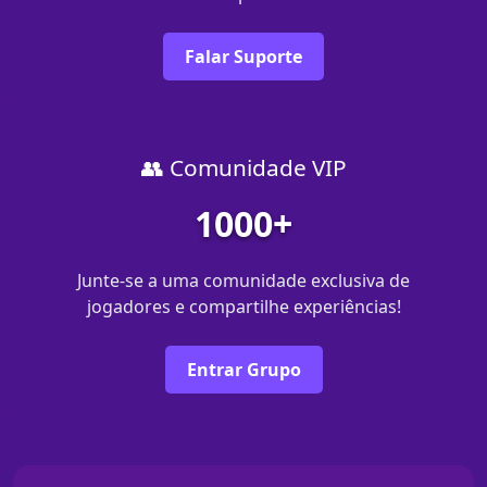
Falar Suporte
👥 Comunidade VIP
1000+
Junte-se a uma comunidade exclusiva de
jogadores e compartilhe experiências!
Entrar Grupo