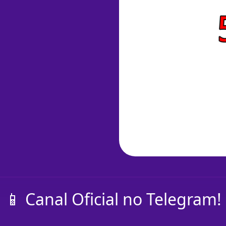
📱 Canal Oficial no Telegram!