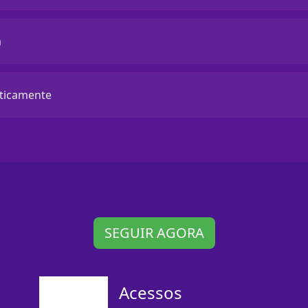
a
aticamente
SEGUIR AGORA
Acessos