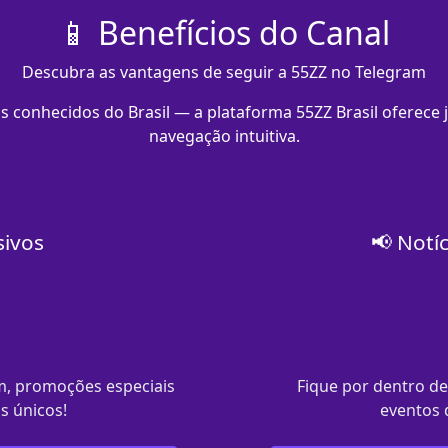
📱 Benefícios do Canal
Descubra as vantagens de seguir a 55ZZ no Telegram
is conhecidos do Brasil — a plataforma 55ZZ Brasil oferece
navegação intuitiva.
sivos
📢 Notí
m, promoções especiais
Fique por dentro d
s únicos!
eventos 