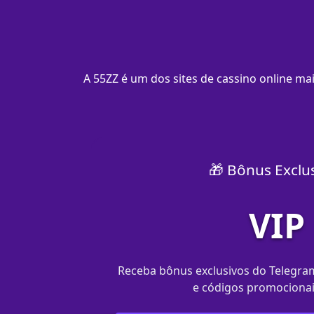
A 55ZZ é um dos sites de cassino online ma
🎁 Bônus Exclu
VIP
Receba bônus exclusivos do Telegra
e códigos promocionai