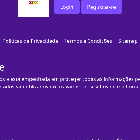
Login
Registrar-se
Políticas de Privacidade
Termos e Condições
Sitemap
de
rios e está empenhada em proteger todas as informações p
tados são utilizados exclusivamente para fins de melhoria