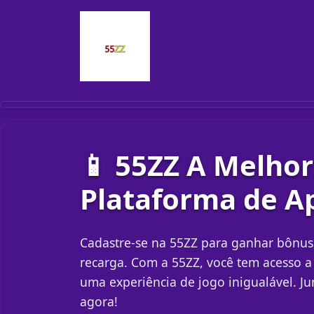
📱 55ZZ A Melhor
Plataforma de A
Cadastre-se na 55ZZ para ganhar bônus
recarga. Com a 55ZZ, você tem acesso a
uma experiência de jogo inigualável. J
agora!