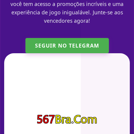
você tem acesso a promoções incríveis e uma
experiência de jogo inigualável. Junte-se aos
vencedores agora!
SEGUIR NO TELEGRAM