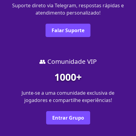
Suporte direto via Telegram, respostas rápidas e
atendimento personalizado!
Falar Suporte
👥 Comunidade VIP
1000+
Junte-se a uma comunidade exclusiva de
jogadores e compartilhe experiências!
Entrar Grupo