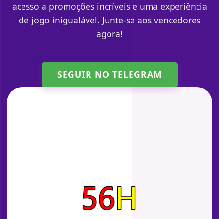
acesso a promoções incríveis e uma experiência
de jogo inigualável. Junte-se aos vencedores
agora!
SEGUIR NO TELEGRAM