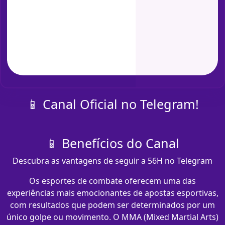
📱 Canal Oficial no Telegram!
📱 Benefícios do Canal
Descubra as vantagens de seguir a 56H no Telegram
Os esportes de combate oferecem uma das
experiências mais emocionantes de apostas esportivas,
com resultados que podem ser determinados por um
único golpe ou movimento. O MMA (Mixed Martial Arts)