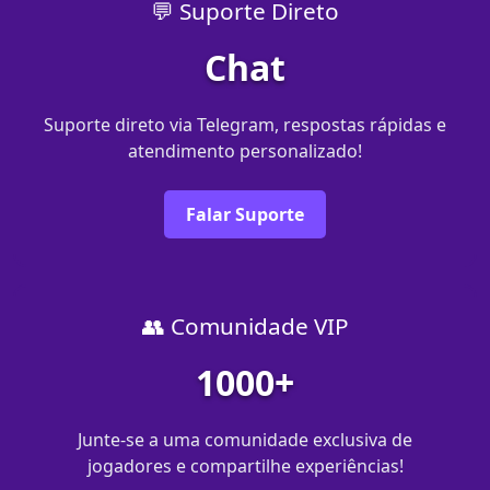
💬 Suporte Direto
Chat
Suporte direto via Telegram, respostas rápidas e
atendimento personalizado!
Falar Suporte
👥 Comunidade VIP
1000+
Junte-se a uma comunidade exclusiva de
jogadores e compartilhe experiências!