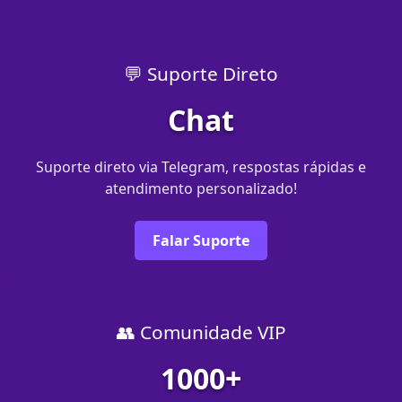
💬 Suporte Direto
Chat
Suporte direto via Telegram, respostas rápidas e
atendimento personalizado!
Falar Suporte
👥 Comunidade VIP
1000+