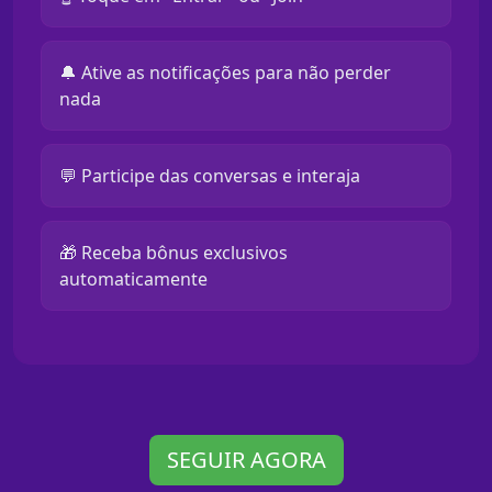
🔔 Ative as notificações para não perder
nada
💬 Participe das conversas e interaja
🎁 Receba bônus exclusivos
automaticamente
SEGUIR AGORA