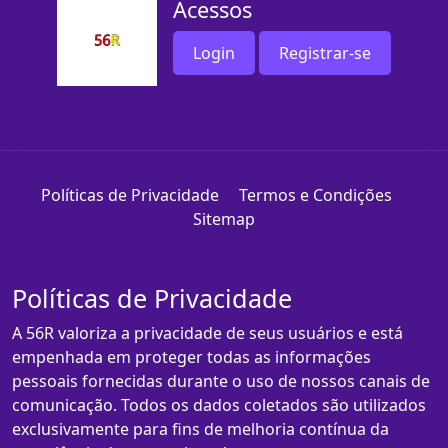
Acessos
Login
Registrar-se
Políticas de Privacidade
Termos e Condições
Sitemap
Políticas de Privacidade
A 56R valoriza a privacidade de seus usuários e está
empenhada em proteger todas as informações
pessoais fornecidas durante o uso de nossos canais de
comunicação. Todos os dados coletados são utilizados
exclusivamente para fins de melhoria contínua da