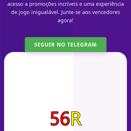
acesso a promoções incríveis e uma experiência
de jogo inigualável. Junte-se aos vencedores
agora!
SEGUIR NO TELEGRAM