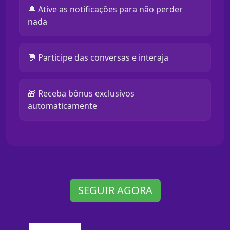
🔔 Ative as notificações para não perder
nada
💬 Participe das conversas e interaja
🎁 Receba bônus exclusivos
automaticamente
SEGUIR AGORA