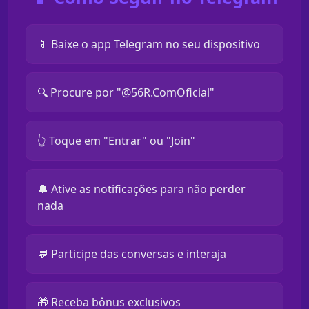
📱 Baixe o app Telegram no seu dispositivo
🔍 Procure por "@56R.ComOficial"
👆 Toque em "Entrar" ou "Join"
🔔 Ative as notificações para não perder
nada
💬 Participe das conversas e interaja
🎁 Receba bônus exclusivos