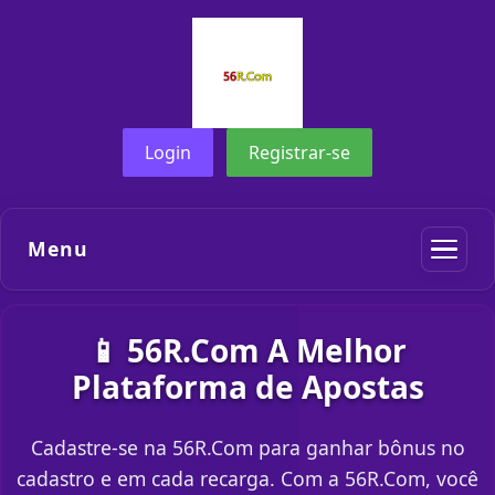
Login
Registrar-se
Menu
📱 56R.Com A Melhor
Plataforma de Apostas
Cadastre-se na 56R.Com para ganhar bônus no
cadastro e em cada recarga. Com a 56R.Com, você