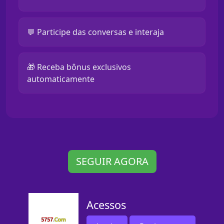
💬 Participe das conversas e interaja
🎁 Receba bônus exclusivos
automaticamente
SEGUIR AGORA
Acessos