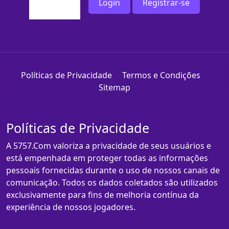
Login
Registrar-se
Políticas de Privacidade
Termos e Condições
Sitemap
Políticas de Privacidade
A 5757.Com valoriza a privacidade de seus usuários e
está empenhada em proteger todas as informações
pessoais fornecidas durante o uso de nossos canais de
comunicação. Todos os dados coletados são utilizados
exclusivamente para fins de melhoria contínua da
experiência de nossos jogadores.