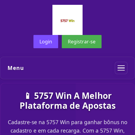
Login
Registrar-se
Menu
📱 5757 Win A Melhor
Plataforma de Apostas
Cadastre-se na 5757 Win para ganhar bônus no
cadastro e em cada recarga. Com a 5757 Win,