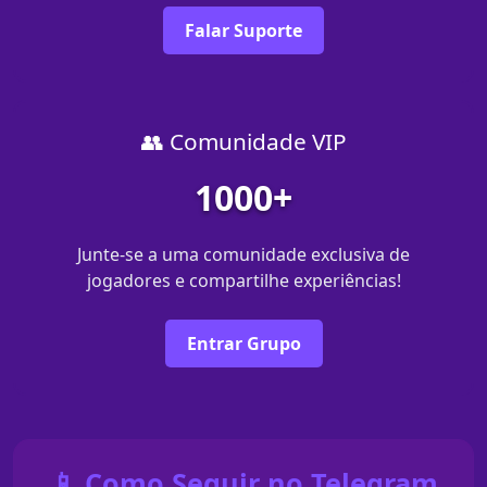
Falar Suporte
👥 Comunidade VIP
1000+
Junte-se a uma comunidade exclusiva de
jogadores e compartilhe experiências!
Entrar Grupo
📱 Como Seguir no Telegram