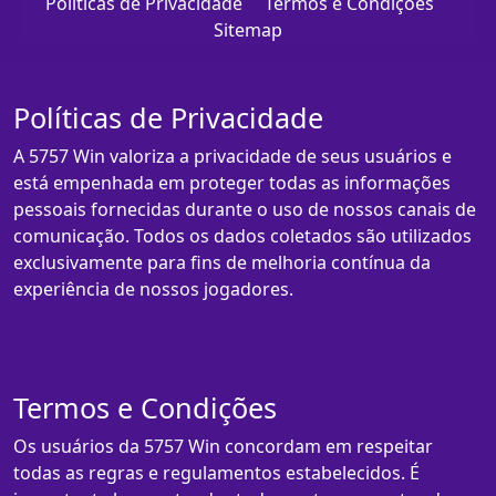
Políticas de Privacidade
Termos e Condições
Sitemap
Políticas de Privacidade
A 5757 Win valoriza a privacidade de seus usuários e
está empenhada em proteger todas as informações
pessoais fornecidas durante o uso de nossos canais de
comunicação. Todos os dados coletados são utilizados
exclusivamente para fins de melhoria contínua da
experiência de nossos jogadores.
Termos e Condições
Os usuários da 5757 Win concordam em respeitar
todas as regras e regulamentos estabelecidos. É