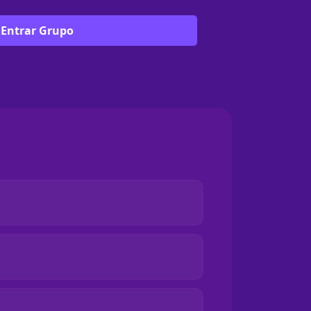
Entrar Grupo