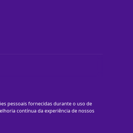
es pessoais fornecidas durante o uso de
elhoria contínua da experiência de nossos