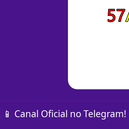
📱 Canal Oficial no Telegram!