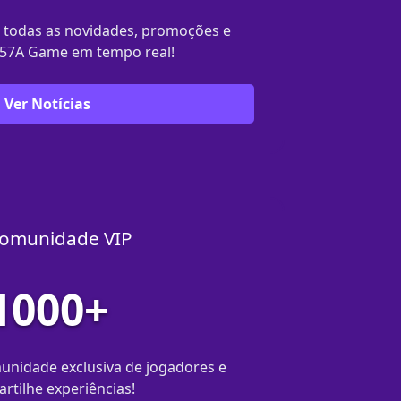
e todas as novidades, promoções e
 57A Game em tempo real!
Ver Notícias
Comunidade VIP
1000+
unidade exclusiva de jogadores e
rtilhe experiências!