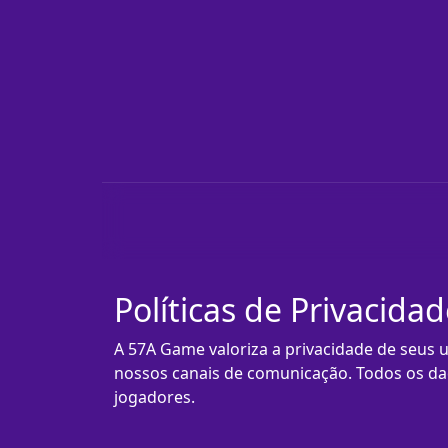
Políticas de Privacida
A 57A Game valoriza a privacidade de seus
nossos canais de comunicação. Todos os dad
jogadores.