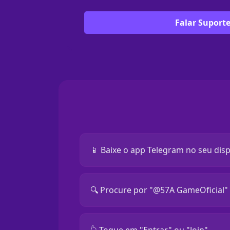
Falar Suport
📱 Baixe o app Telegram no seu disp
🔍 Procure por "@57A GameOficial"