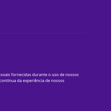
ssoais fornecidas durante o uso de nossos
 contínua da experiência de nossos