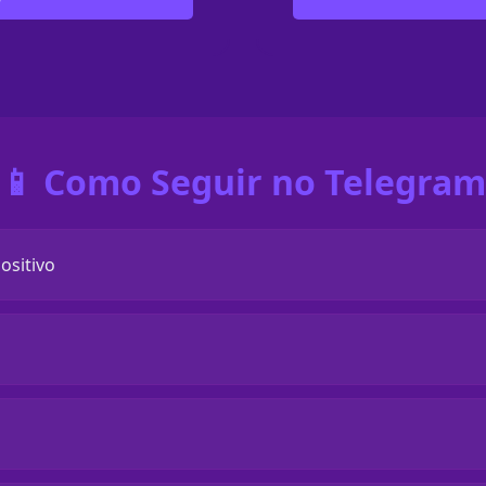
📱 Como Seguir no Telegram
ositivo