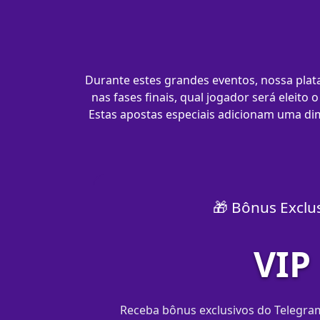
Durante estes grandes eventos, nossa plat
nas fases finais, qual jogador será elei
Estas apostas especiais adicionam uma dim
🎁 Bônus Exclu
VIP
Receba bônus exclusivos do Telegra