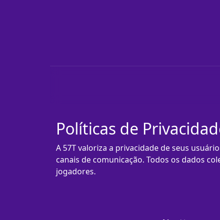
Políticas de Privacida
A 57T valoriza a privacidade de seus usuár
canais de comunicação. Todos os dados cole
jogadores.