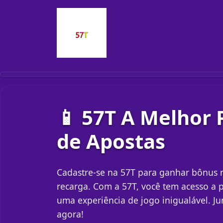
📱 57T A Melhor
de Apostas
Cadastre-se na 57T para ganhar bônus 
recarga. Com a 57T, você tem acesso a 
uma experiência de jogo inigualável. J
agora!