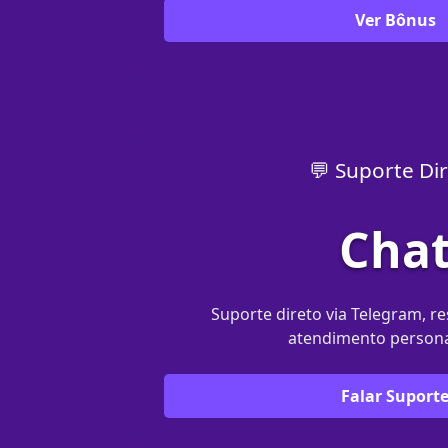
Ver Bônus
💬 Suporte Di
Cha
Suporte direto via Telegram, r
atendimento persona
Falar Suport