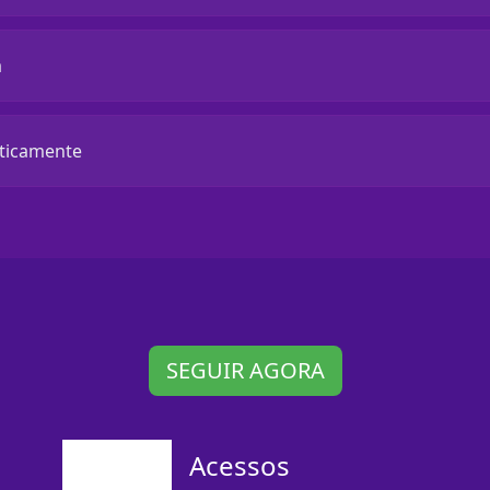
a
aticamente
SEGUIR AGORA
Acessos