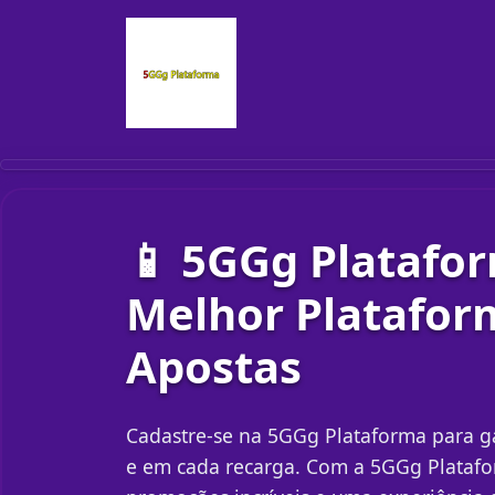
📱 5GGg Platafo
Melhor Platafor
Apostas
Cadastre-se na 5GGg Plataforma para g
e em cada recarga. Com a 5GGg Platafo