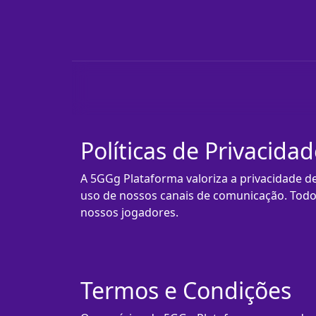
Políticas de Privacida
A 5GGg Plataforma valoriza a privacidade 
uso de nossos canais de comunicação. Todos
nossos jogadores.
Termos e Condições