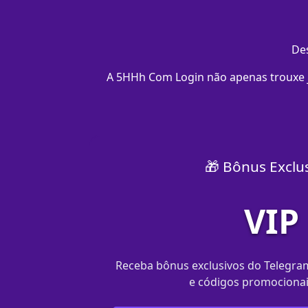
De
A 5HHh Com Login não apenas trouxe 
🎁 Bônus Exclu
VIP
Receba bônus exclusivos do Telegra
e códigos promocionai