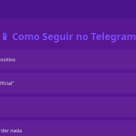
📱 Como Seguir no Telegram
ositivo
icial"
erder nada