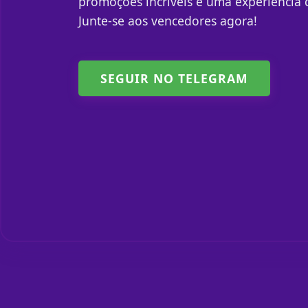
promoções incríveis e uma experiência d
Junte-se aos vencedores agora!
SEGUIR NO TELEGRAM