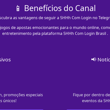
📱 Benefícios do Canal
scubra as vantagens de seguir a 5HHh Com Login no Teleg
jogos de apostas emocionantes para o mundo online, com
entretenimento pela plataforma 5HHh Com Login Brasil .
sivos
📢 Notí
m, promoções especiais
Fique por dentro d
s únicos!
eventos da 5H