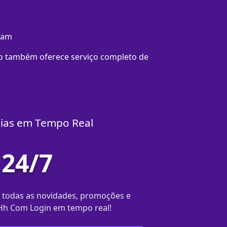
ram
o também oferece serviço completo de
cias em Tempo Real
24/7
e todas as novidades, promoções e
Hh Com Login em tempo real!