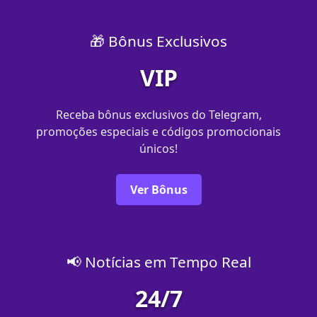
🎁 Bônus Exclusivos
VIP
Receba bônus exclusivos do Telegram,
promoções especiais e códigos promocionais
únicos!
Ver Bônus
📢 Notícias em Tempo Real
24/7