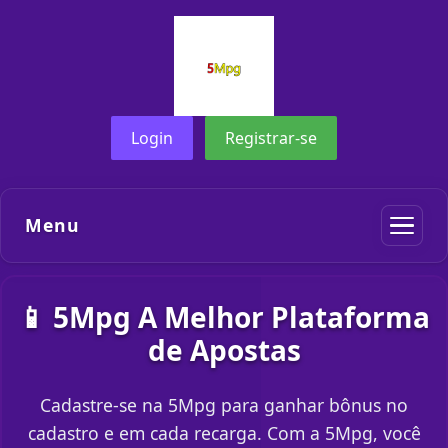
Login
Registrar-se
Menu
📱 5Mpg A Melhor Plataforma
de Apostas
Cadastre-se na 5Mpg para ganhar bônus no
cadastro e em cada recarga. Com a 5Mpg, você