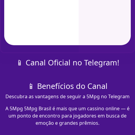
📱 Canal Oficial no Telegram!
📱 Benefícios do Canal
Descubra as vantagens de seguir a 5Mpg no Telegram
A 5Mpg 5Mpg Brasil é mais que um cassino online — é
um ponto de encontro para jogadores em busca de
emoção e grandes prêmios.