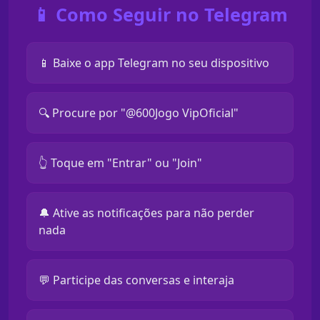
📱 Como Seguir no Telegram
📱 Baixe o app Telegram no seu dispositivo
🔍 Procure por "@600Jogo VipOficial"
👆 Toque em "Entrar" ou "Join"
🔔 Ative as notificações para não perder
nada
💬 Participe das conversas e interaja