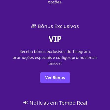
opções.
🎁 Bônus Exclusivos
VIP
Receba bônus exclusivos do Telegram,
promoções especiais e códigos promocionais
únicos!
Ver Bônus
📢 Notícias em Tempo Real