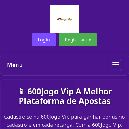
Login
Registrar-se
Menu
📱 600Jogo Vip A Melhor
Plataforma de Apostas
Cadastre-se na 600Jogo Vip para ganhar bônus no
cadastro e em cada recarga. Com a 600Jogo Vip,