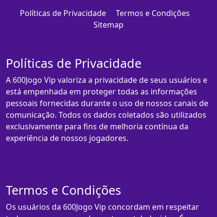
Políticas de Privacidade
Termos e Condições
Sitemap
Políticas de Privacidade
A 600Jogo Vip valoriza a privacidade de seus usuários e
está empenhada em proteger todas as informações
pessoais fornecidas durante o uso de nossos canais de
comunicação. Todos os dados coletados são utilizados
exclusivamente para fins de melhoria contínua da
experiência de nossos jogadores.
Termos e Condições
Os usuários da 600Jogo Vip concordam em respeitar