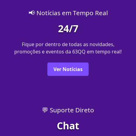
📢 Notícias em Tempo Real
24/7
Fique por dentro de todas as novidades,
promoções e eventos da 63QQ em tempo real!
Ver Notícias
💬 Suporte Direto
Chat