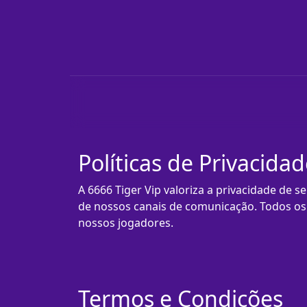
Políticas de Privacida
A 6666 Tiger Vip valoriza a privacidade de
de nossos canais de comunicação. Todos os 
nossos jogadores.
Termos e Condições