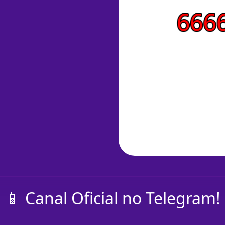
📱 Canal Oficial no Telegram!