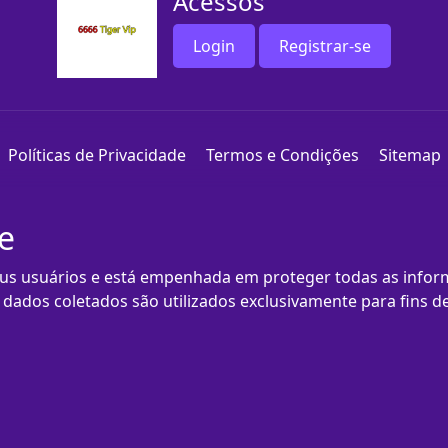
Acessos
Login
Registrar-se
Políticas de Privacidade
Termos e Condições
Sitemap
de
 seus usuários e está empenhada em proteger todas as info
dados coletados são utilizados exclusivamente para fins d