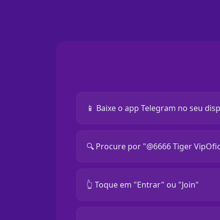
📱 Baixe o app Telegram no seu disp
🔍 Procure por "@6666 Tiger VipOfic
👆 Toque em "Entrar" ou "Join"