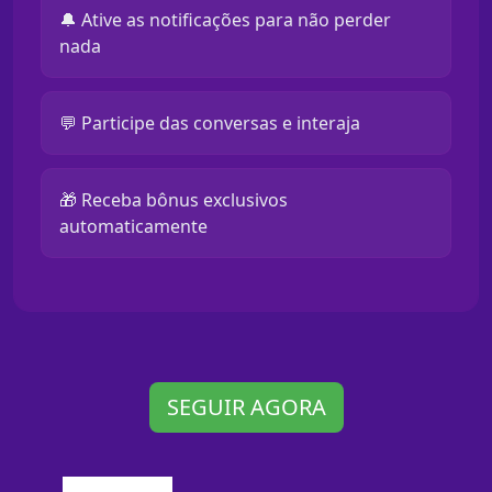
🔔 Ative as notificações para não perder
nada
💬 Participe das conversas e interaja
🎁 Receba bônus exclusivos
automaticamente
SEGUIR AGORA