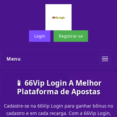
Login
Registrar-se
Menu
📱 66Vip Login A Melhor
Plataforma de Apostas
Cadastre-se na 66Vip Login para ganhar bônus no
cadastro e em cada recarga. Com a 66Vip Login,