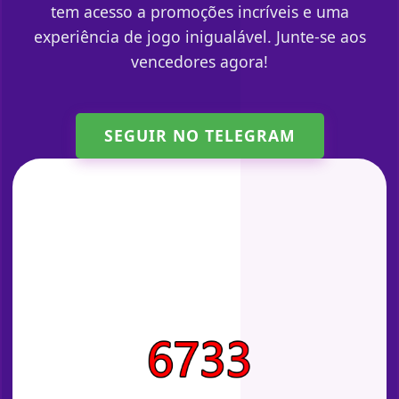
tem acesso a promoções incríveis e uma
experiência de jogo inigualável. Junte-se aos
vencedores agora!
SEGUIR NO TELEGRAM