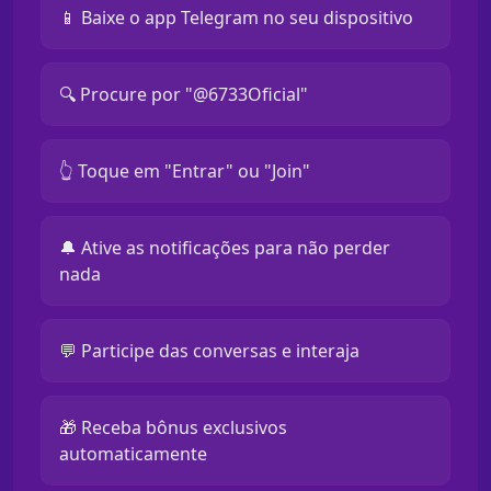
📱 Baixe o app Telegram no seu dispositivo
🔍 Procure por "@6733Oficial"
👆 Toque em "Entrar" ou "Join"
🔔 Ative as notificações para não perder
nada
💬 Participe das conversas e interaja
🎁 Receba bônus exclusivos
automaticamente