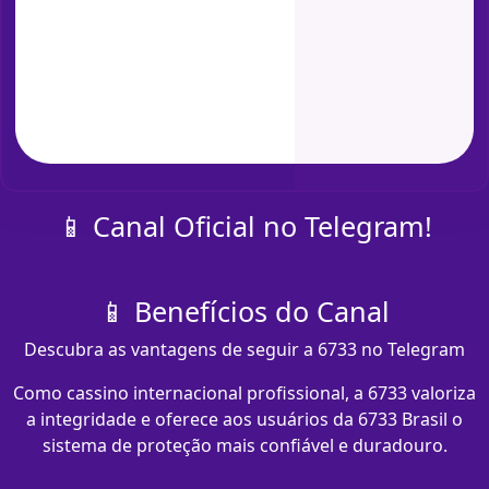
📱 Canal Oficial no Telegram!
📱 Benefícios do Canal
Descubra as vantagens de seguir a 6733 no Telegram
Como cassino internacional profissional, a 6733 valoriza
a integridade e oferece aos usuários da 6733 Brasil o
sistema de proteção mais confiável e duradouro.