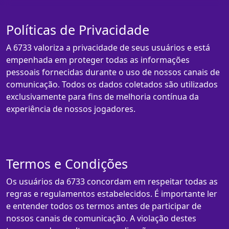
Políticas de Privacidade
A 6733 valoriza a privacidade de seus usuários e está
empenhada em proteger todas as informações
pessoais fornecidas durante o uso de nossos canais de
comunicação. Todos os dados coletados são utilizados
exclusivamente para fins de melhoria contínua da
experiência de nossos jogadores.
Termos e Condições
Os usuários da 6733 concordam em respeitar todas as
regras e regulamentos estabelecidos. É importante ler
e entender todos os termos antes de participar de
nossos canais de comunicação. A violação destes