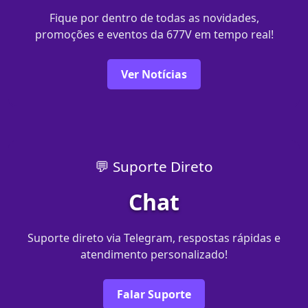
Fique por dentro de todas as novidades,
promoções e eventos da 677V em tempo real!
Ver Notícias
💬 Suporte Direto
Chat
Suporte direto via Telegram, respostas rápidas e
atendimento personalizado!
Falar Suporte