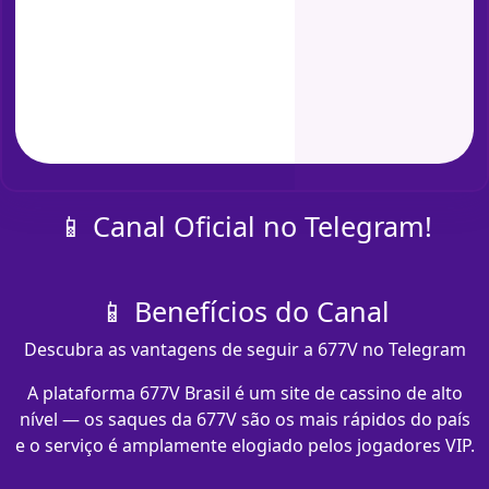
📱 Canal Oficial no Telegram!
📱 Benefícios do Canal
Descubra as vantagens de seguir a 677V no Telegram
A plataforma 677V Brasil é um site de cassino de alto
nível — os saques da 677V são os mais rápidos do país
e o serviço é amplamente elogiado pelos jogadores VIP.