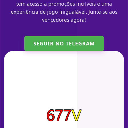
tem acesso a promoções incríveis e uma
experiência de jogo inigualável. Junte-se aos
vencedores agora!
SEGUIR NO TELEGRAM