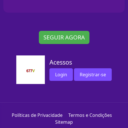
SEGUIR AGORA
Acessos
Login
Registrar-se
Políticas de Privacidade
Termos e Condições
Sitemap