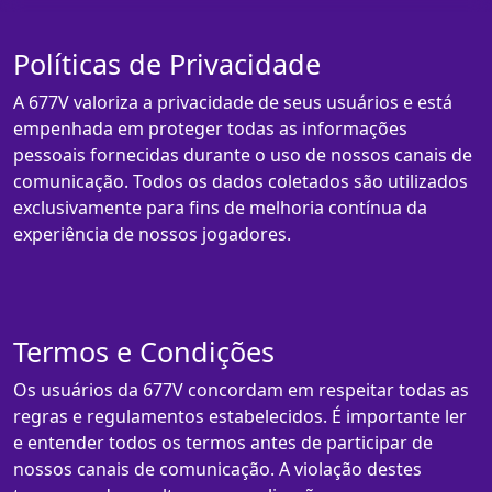
Políticas de Privacidade
A 677V valoriza a privacidade de seus usuários e está
empenhada em proteger todas as informações
pessoais fornecidas durante o uso de nossos canais de
comunicação. Todos os dados coletados são utilizados
exclusivamente para fins de melhoria contínua da
experiência de nossos jogadores.
Termos e Condições
Os usuários da 677V concordam em respeitar todas as
regras e regulamentos estabelecidos. É importante ler
e entender todos os termos antes de participar de
nossos canais de comunicação. A violação destes