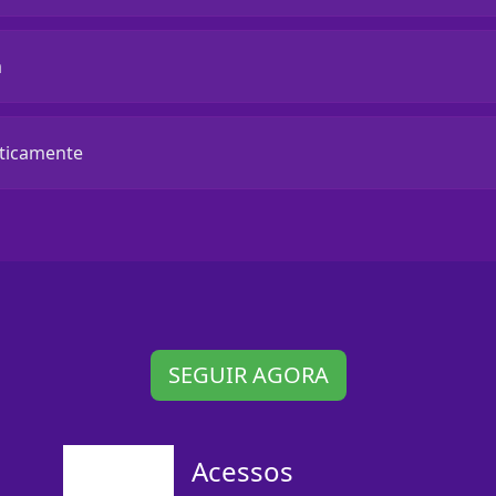
a
aticamente
SEGUIR AGORA
Acessos