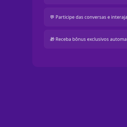
💬 Participe das conversas e interaj
🎁 Receba bônus exclusivos autom