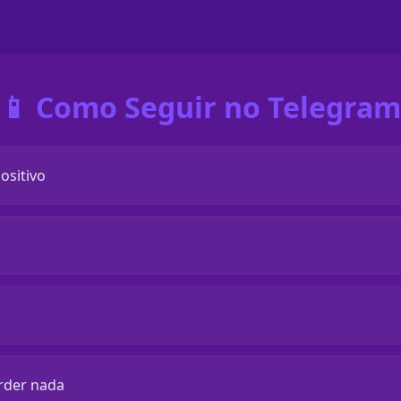
📱 Como Seguir no Telegram
ositivo
erder nada