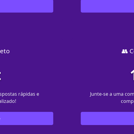
reto
👥 
t
espostas rápidas e
Junte-se a uma com
lizado!
compa
e