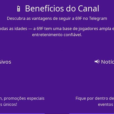
📱 Benefícios do Canal
Descubra as vantagens de seguir a 69F no Telegram
todas as idades — a 69F tem uma base de jogadores ampla
entretenimento confiável.
sivos
📢 Notí
m, promoções especiais
Fique por dentro d
s únicos!
eventos