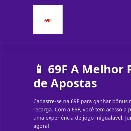
📱 69F A Melhor 
de Apostas
Cadastre-se na 69F para ganhar bônus 
recarga. Com a 69F, você tem acesso a p
uma experiência de jogo inigualável. J
agora!