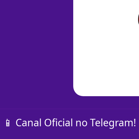
📱 Canal Oficial no Telegram!