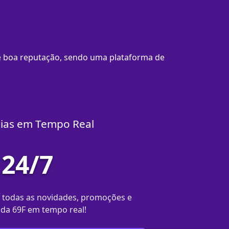
 e boa reputação, sendo uma plataforma de
cias em Tempo Real
24/7
e todas as novidades, promoções e
 da 69F em tempo real!