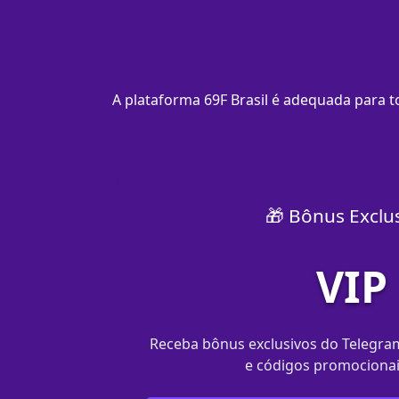
A plataforma 69F Brasil é adequada para 
🎁 Bônus Exclu
VIP
Receba bônus exclusivos do Telegra
e códigos promocionai