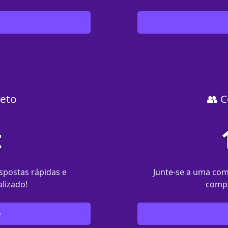
reto
👥 
t
espostas rápidas e
Junte-se a uma com
lizado!
compa
e