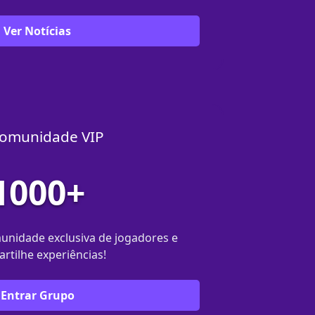
Ver Notícias
Comunidade VIP
1000+
unidade exclusiva de jogadores e
rtilhe experiências!
Entrar Grupo