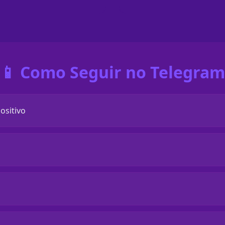
📱 Como Seguir no Telegram
ositivo