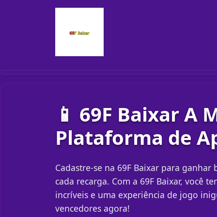
📱 69F Baixar A 
Plataforma de A
Cadastre-se na 69F Baixar para ganhar
cada recarga. Com a 69F Baixar, você t
incríveis e uma experiência de jogo inig
vencedores agora!