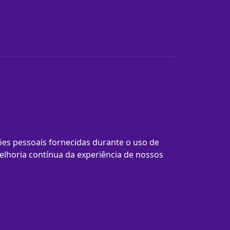
ões pessoais fornecidas durante o uso de
elhoria contínua da experiência de nossos