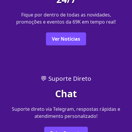
Fique por dentro de todas as novidades,
promoções e eventos da 69K em tempo real!
Ver Notícias
💬 Suporte Direto
Chat
Suporte direto via Telegram, respostas rápidas e
atendimento personalizado!