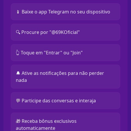
📱 Baixe o app Telegram no seu dispositivo
🔍 Procure por "@69KOficial"
👆 Toque em "Entrar" ou "Join"
🔔 Ative as notificações para não perder
nada
💬 Participe das conversas e interaja
🎁 Receba bônus exclusivos
automaticamente