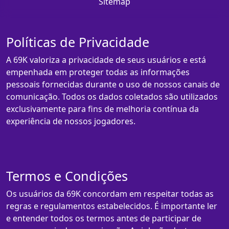
Sitemap
Políticas de Privacidade
A 69K valoriza a privacidade de seus usuários e está
empenhada em proteger todas as informações
pessoais fornecidas durante o uso de nossos canais de
comunicação. Todos os dados coletados são utilizados
exclusivamente para fins de melhoria contínua da
experiência de nossos jogadores.
Termos e Condições
Os usuários da 69K concordam em respeitar todas as
regras e regulamentos estabelecidos. É importante ler
e entender todos os termos antes de participar de