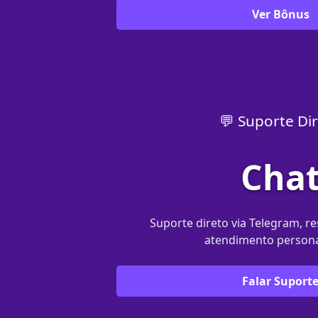
Ver Bônus
💬 Suporte Di
Cha
Suporte direto via Telegram, r
atendimento persona
Falar Suport