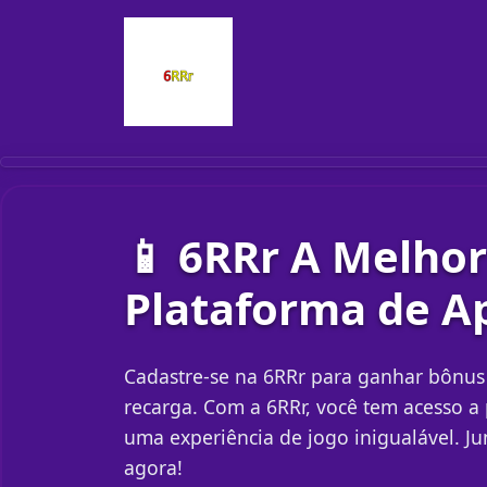
📱 6RRr A Melhor
Plataforma de A
Cadastre-se na 6RRr para ganhar bônus
recarga. Com a 6RRr, você tem acesso a 
uma experiência de jogo inigualável. J
agora!