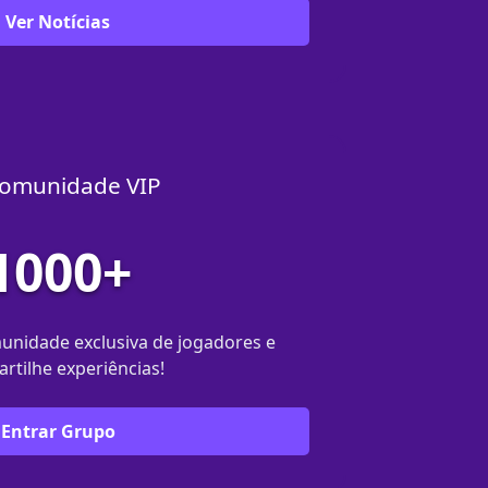
Ver Notícias
Comunidade VIP
1000+
unidade exclusiva de jogadores e
rtilhe experiências!
Entrar Grupo