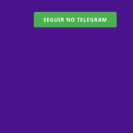
SEGUIR NO TELEGRAM