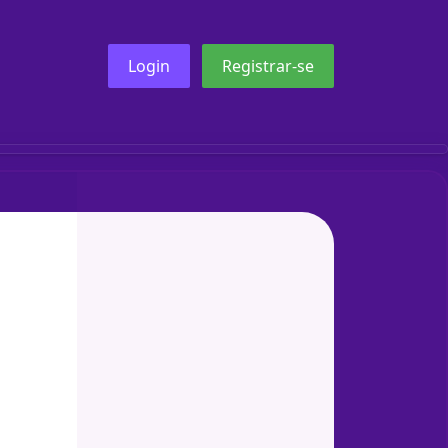
Login
Registrar-se