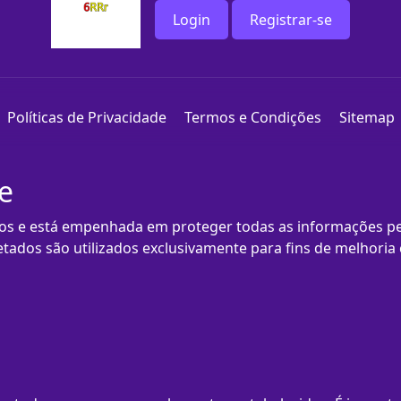
Login
Registrar-se
Políticas de Privacidade
Termos e Condições
Sitemap
de
rios e está empenhada em proteger todas as informações p
tados são utilizados exclusivamente para fins de melhoria